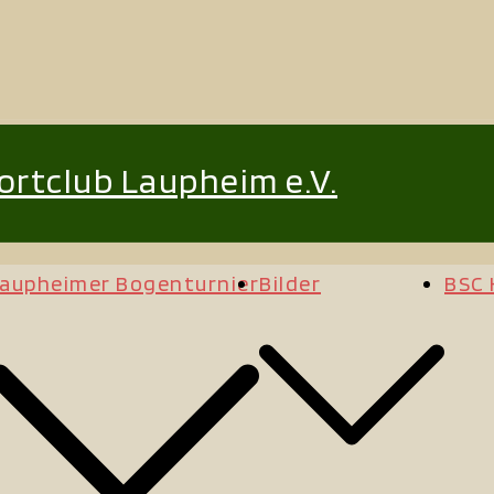
rtclub Laupheim e.V.
aupheimer Bogenturnier
Bilder
BSC 